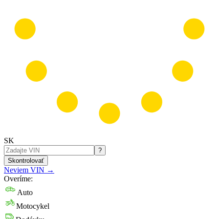
SK
?
Skontrolovať
Neviem VIN
→
Overíme:
Auto
Motocykel